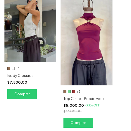
+1
Body Cressida
$7.500,00
+2
Comprar
Top Claire - Precio web
$5.000,00
-
33
%
OFF
$7.500,00
Comprar